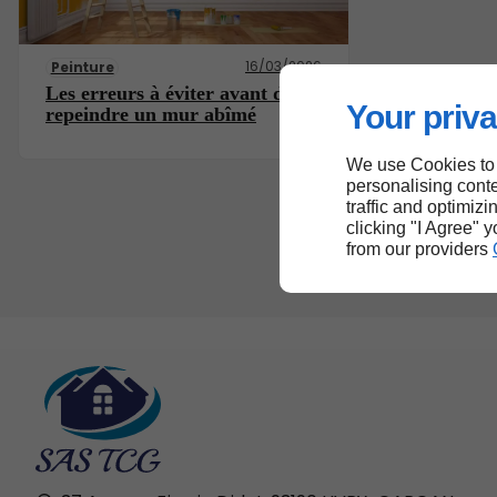
16/03/2026
Peinture
Les erreurs à éviter avant de
Your priva
repeindre un mur abîmé
We use Cookies to
personalising conte
traffic and optimizi
clicking "I Agree" 
from our providers