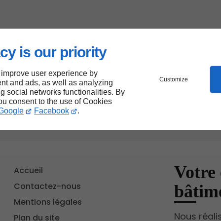
cy is our priority
 improve user experience by
Customize
nt and ads, as well as analyzing
ng social networks functionalities. By
you consent to the use of Cookies
Google
Facebook
.
Votre 
Accueil
Contactez-nous
bâtim
Mentions légales
Nous réali
Plan du site