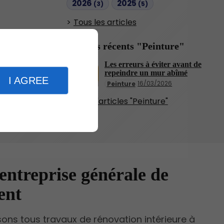
2026
2025
(3)
(5)
Tous les articles
Articles récents "Peinture"
Les erreurs à éviter avant de
repeindre un mur abîmé
I AGREE
16/03/2026
Peinture
Plus d'articles "Peinture"
entreprise générale de
ent
sons tous travaux de rénovation intérieure à