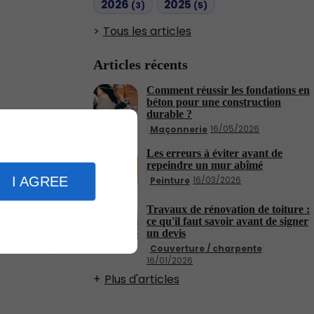
2026
2025
(3)
(5)
Tous les articles
Articles récents
Comment réussir les fondations en
béton pour une construction
durable ?
16/05/2026
Maçonnerie
Les erreurs à éviter avant de
repeindre un mur abîmé
I AGREE
16/03/2026
Peinture
Travaux de rénovation de toiture :
ce qu'il faut savoir avant de signer
un devis
Couverture / charpente
16/01/2026
Plus d'articles