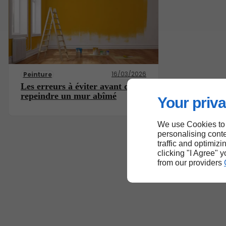
16/03/2026
Peinture
Les erreurs à éviter avant de
repeindre un mur abîmé
Your priva
We use Cookies to
personalising conte
traffic and optimizi
clicking "I Agree" 
from our providers