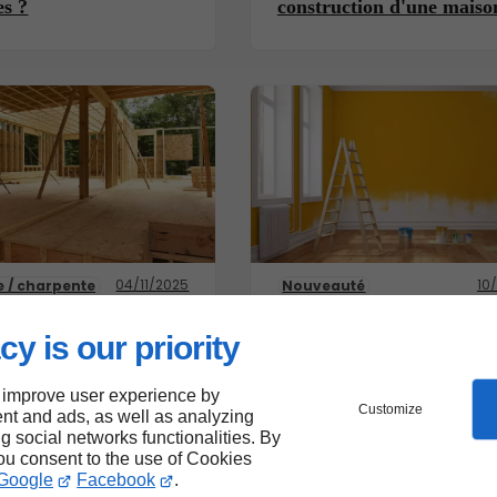
es ?
construction d'une maiso
04/11/2025
10
 / charpente
Nouveauté
traditionnelle vs
Des contenus pensés pour
industrielle :
informer, vous inspirer, 
cy is our priority
 et inconvénients
guider
 improve user experience by
Customize
nt and ads, as well as analyzing
ng social networks functionalities. By
you consent to the use of Cookies
Google
Facebook
.