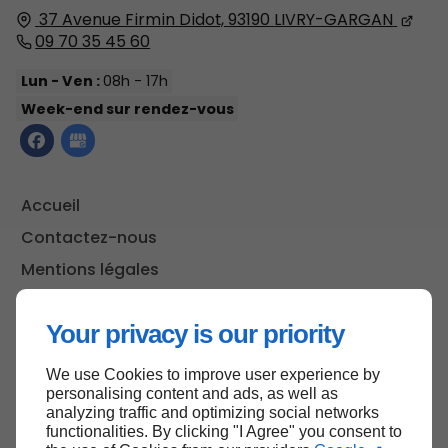
37 Avenue Firmin Didot,
93190
LIVRY-GARGAN
09 70 35 45 60
Lun - Ven :
08h - 17h
Week-end sur rendez-vous
Accueil
Contactez-nous
Mentions légales
Plan du site
Your privacy is our priority
We use Cookies to improve user experience by
Haut de page
personalising content and ads, as well as
analyzing traffic and optimizing social networks
functionalities. By clicking "I Agree" you consent to